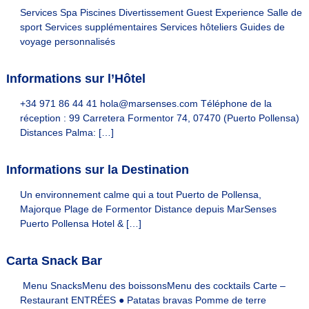
a
Services Spa Piscines Divertissement Guest Experience Salle de
n
sport Services supplémentaires Services hôteliers Guides de
s
voyage personnalisés
n
o
s
Informations sur l’Hôtel
h
ô
+34 971 86 44 41 hola@marsenses.com Téléphone de la
t
réception : 99 Carretera Formentor 74, 07470 (Puerto Pollensa)
e
Distances Palma: […]
l
s
Informations sur la Destination
Un environnement calme qui a tout Puerto de Pollensa,
Majorque Plage de Formentor Distance depuis MarSenses
Puerto Pollensa Hotel & […]
Carta Snack Bar
Menu SnacksMenu des boissonsMenu des cocktails Carte –
Restaurant ENTRÉES ● Patatas bravas Pomme de terre