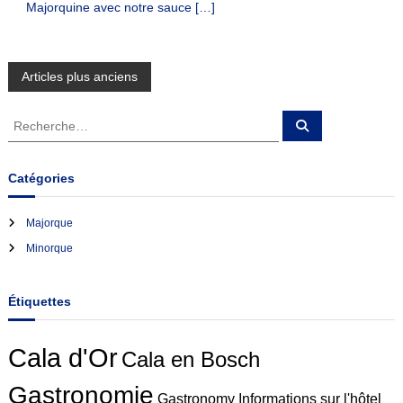
Majorquine avec notre sauce […]
N
Articles plus anciens
a
R
R
e
e
c
v
c
h
e
h
Catégories
r
e
c
i
h
r
e
Majorque
r
c
g
Minorque
h
e
a
r
Étiquettes
:
t
Cala d'Or
Cala en Bosch
i
Gastronomie
Gastronomy
Informations sur l'hôtel