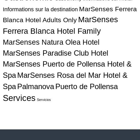
o
MarSenses Ferrera
Informations sur la destination
n
MarSenses
Blanca Hotel Adults Only
d
Ferrera Blanca Hotel Family
e
MarSenses Natura Olea Hotel
MarSenses Paradise Club Hotel
s
MarSenses Puerto de Pollensa Hotel &
a
MarSenses Rosa del Mar Hotel &
Spa
r
Spa
Palmanova
Puerto de Pollensa
Services
t
Servicios
i
c