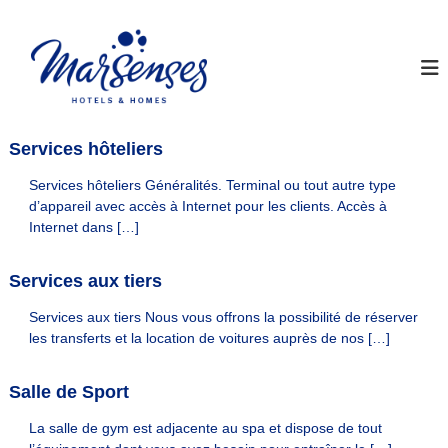
A
l
I
M
a
l
n
r
e
s
S
r
t
e
a
n
a
u
s
Services hôteliers
y
c
e
M
s
o
Services hôteliers Généralités. Terminal ou tout autre type
H
n
a
d’appareil avec accès à Internet pour les clients. Accès à
o
t
r
Internet dans […]
t
e
S
e
n
l
e
Services aux tiers
u
s
n
&
Services aux tiers Nous vous offrons la possibilité de réserver
s
H
o
les transferts et la location de voitures auprès de nos […]
e
m
s
e
Salle de Sport
H
s
S
o
i
La salle de gym est adjacente au spa et dispose de tout
t
t