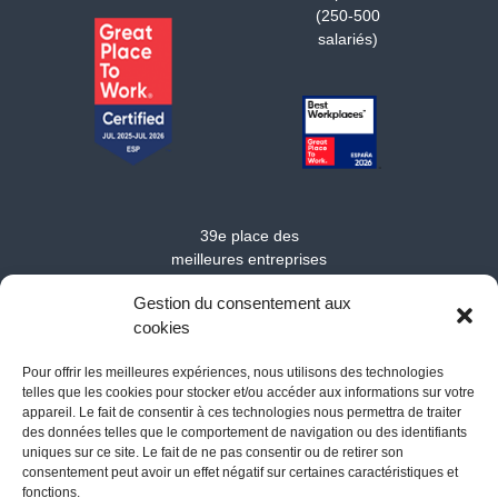
(250-500
salariés)
39e place des
meilleures entreprises
de taille moyenne où
Gestion du consentement aux
travailler en Europe en
cookies
2025
Pour offrir les meilleures expériences, nous utilisons des technologies
telles que les cookies pour stocker et/ou accéder aux informations sur votre
appareil. Le fait de consentir à ces technologies nous permettra de traiter
des données telles que le comportement de navigation ou des identifiants
uniques sur ce site. Le fait de ne pas consentir ou de retirer son
consentement peut avoir un effet négatif sur certaines caractéristiques et
fonctions.