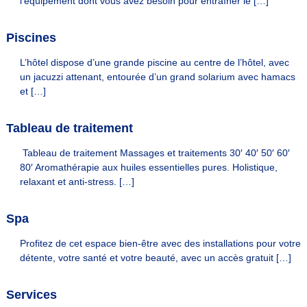
l’équipement dont vous avez besoin pour entraîner le […]
e
e
o
l
f
Piscines
s
f
&
i
L’hôtel dispose d’une grande piscine au centre de l’hôtel, avec
c
H
un jacuzzi attenant, entourée d’un grand solarium avec hamacs
i
et […]
o
e
m
l
p
e
Tableau de traitement
o
s
u
Tableau de traitement Massages et traitements 30′ 40′ 50′ 60′
r
80′ Aromathérapie aux huiles essentielles pures. Holistique,
v
relaxant et anti-stress. […]
o
t
r
Spa
e
s
Profitez de cet espace bien-être avec des installations pour votre
é
j
détente, votre santé et votre beauté, avec un accès gratuit […]
o
u
Services
r
d