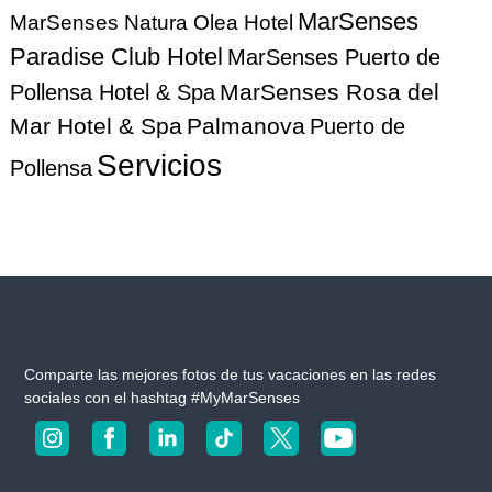
MarSenses
MarSenses Natura Olea Hotel
d
Paradise Club Hotel
MarSenses Puerto de
e
MarSenses Rosa del
Pollensa Hotel & Spa
e
Mar Hotel & Spa
Palmanova
Puerto de
Servicios
Pollensa
n
t
r
a
d
Comparte las mejores fotos de tus vacaciones en las redes
sociales con el hashtag #MyMarSenses
a
s