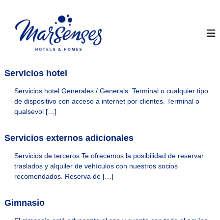
S
a
I
W
e
l
n
b
t
s
O
a
t
f
r
i
a
a
c
Servicios hotel
y
l
i
M
a
c
Servicios hotel Generales / Generals. Terminal o cualquier tipo
l
o
a
de dispositivo con acceso a internet por clientes. Terminal o
d
n
r
qualsevol […]
e
t
S
M
e
a
e
Servicios externos adicionales
n
r
n
S
i
Servicios de terceros Te ofrecemos la posibilidad de reservar
s
e
d
n
traslados y alquiler de vehículos con nuestros socios
e
o
s
recomendados. Reserva de […]
s
e
H
s
H
Gimnasio
o
o
t
t