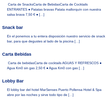
n
Carta de SnacksCarta de BebidasCarta de Cocktails
u
ENTRANTES ● Patatas bravas Patata mallorquín con nuestra
e
salsa brava 7,50 € ● […]
s
t
r
Snack bar
o
s
En el ponemos a tu entera disposición nuestro servicio de snack
h
bar, para que degustes al lado de la piscina […]
o
t
e
Carta Bebidas
l
e
Carta de bebidasCarta de cocktails AGUAS Y REFRESCOS ●
s
Agua Km0 sin gas 2,50 € ● Agua Km0 con gas […]
Lobby Bar
El lobby bar del hotel MarSenses Puerto Pollensa Hotel & Spa
abre por las noches y sirve todo tipo de […]