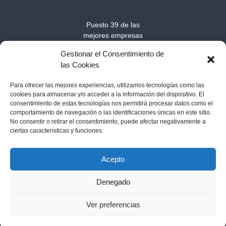
Puesto 39 de las
mejores empresas
medianas para trabajar
Gestionar el Consentimiento de
en Europa 2025
las Cookies
Para ofrecer las mejores experiencias, utilizamos tecnologías como las
cookies para almacenar y/o acceder a la información del dispositivo. El
consentimiento de estas tecnologías nos permitirá procesar datos como el
comportamiento de navegación o las identificaciones únicas en este sitio.
No consentir o retirar el consentimiento, puede afectar negativamente a
ciertas características y funciones.
Acerca de MarSenses Hotels & Homes
-
Contacto
-
Política de
cookies
-
Aviso legal
-
Política de privacidad
Acepto
Denegado
Copyright © 2026
Instay MarSenses Hotels & Homes
Todos los derechos
Ver preferencias
reservados. Tema:
Flash
de ThemeGrill. Funciona con
WordPress