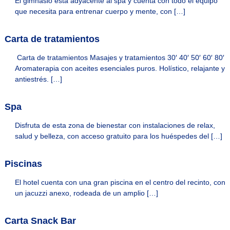
El gimnasio está adyacente al spa y cuenta con todo el equipo
e
e
que necesita para entrenar cuerpo y mente, con […]
l
l
s
s
&
Carta de tratamientos
&
H
o
H
Carta de tratamientos Masajes y tratamientos 30′ 40′ 50′ 60′ 80′
m
Aromaterapia con aceites esenciales puros. Holístico, relajante y
o
e
antiestrés. […]
m
s
p
e
a
Spa
s
r
a
Disfruta de esta zona de bienestar con instalaciones de relax,
t
salud y belleza, con acceso gratuito para los huéspedes del […]
u
e
s
Piscinas
t
a
El hotel cuenta con una gran piscina en el centro del recinto, con
n
c
un jacuzzi anexo, rodeada de un amplio […]
i
a
Carta Snack Bar
e
n