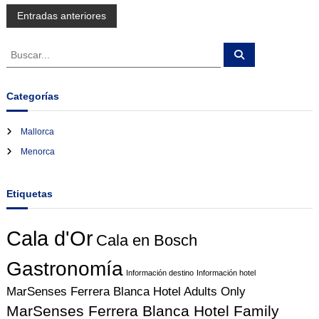
N
Entradas anteriores
a
B
B
u
u
s
v
s
c
a
c
Categorías
r
a
e
r
Mallorca
:
g
Menorca
a
Etiquetas
c
Cala d'Or
Cala en Bosch
i
Gastronomía
ó
Información destino
Información hotel
MarSenses Ferrera Blanca Hotel Adults Only
n
MarSenses Ferrera Blanca Hotel Family