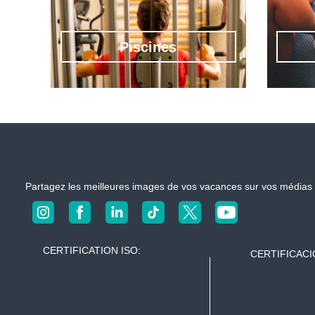
S
l
i
s
t
&
Piscines
e
H
o
f
o
f
m
i
e
c
s
i
e
l
p
Partagez les meilleures images de vos vacances sur vos médias 
o
u
r
v
CERTIFICATION ISO:
o
CERTIFICACI
t
r
e
s