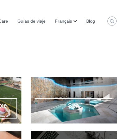
Care
Guías de viaje
Français
Blog
exe
Spa