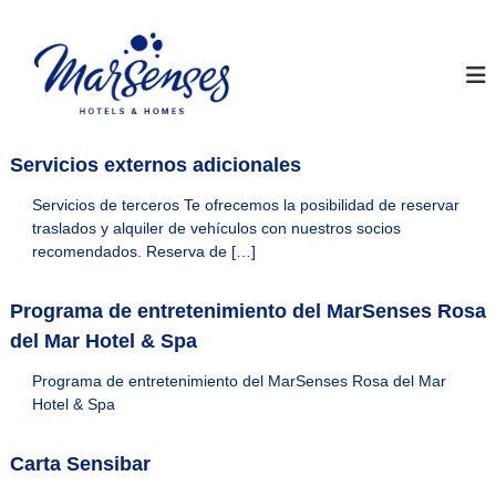
S
a
I
W
e
l
n
b
t
s
O
a
t
f
r
i
a
a
c
Servicios externos adicionales
y
l
i
M
a
c
Servicios de terceros Te ofrecemos la posibilidad de reservar
l
o
a
traslados y alquiler de vehículos con nuestros socios
d
n
r
recomendados. Reserva de […]
e
t
S
M
e
a
e
Programa de entretenimiento del MarSenses Rosa
n
r
n
S
i
del Mar Hotel & Spa
s
e
d
n
e
Programa de entretenimiento del MarSenses Rosa del Mar
o
s
Hotel & Spa
s
e
H
s
H
o
Carta Sensibar
o
t
t