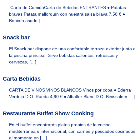
n
Carta de ComidaCarta de Bebidas ENTRANTES ● Patatas
u
bravas Patata mallorquín con nuestra salsa brava 7,50 € ●
e
Boniato asado […]
s
t
r
Snack bar
o
s
El Snack bar dispone de una confortable terraza exterior junto a
h
la piscina principal. Sirve bebidas calientes, refrescos y
o
t
cervezas, […]
e
l
Carta Bebidas
e
s
CARTA DE VINOS VINOS BLANCOS Vinos por copa ● Ederra
Verdejo D.O. Rueda 4,90 € ● Albaflor Blanc D.O. Binissalem […]
Restaurante Buffet Show Cooking
En el buffet encontrarás platos propios de la cocina
mediterránea e internacional, con carnes y pescados cocinados
al momento en […]