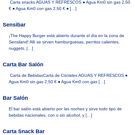
Carta snacks AGUAS Y REFRESCOS ● Agua Km0 sin gas 2,50
e
e
€ ● Agua Km0 con gas 2,50 € ● […]
l
l
s
s
&
Sensibar
&
H
o
H
¡The Happy Burger está abierto durante el día en la zona de
m
o
Sensiland! Allí se sirven hamburguesas, perritos calientes,
e
m
s
nuggets, […]
p
e
a
s
Carta Bar Salón
r
a
t
Carta de BebidasCarta de Cócteles AGUAS Y REFRESCOS ●
u
Agua Km0 sin gas 2,50 € ● Agua Km0 con gas […]
e
s
t
Bar Salón
a
n
El bar salón está abierto por las noches y sirve todo tipo de
c
bebidas nacionales, con o sin alcohol, y […]
i
a
e
Carta Snack Bar
n