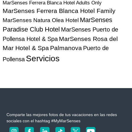
MarSenses Ferrera Blanca Hotel Adults Only
n
MarSenses Ferrera Blanca Hotel Family
MarSenses
MarSenses Natura Olea Hotel
d
Paradise Club Hotel
MarSenses Puerto de
e
MarSenses Rosa del
Pollensa Hotel & Spa
e
Mar Hotel & Spa
Palmanova
Puerto de
Servicios
Pollensa
n
t
r
a
d
Comparte las mejores fotos de tus vacaciones en las redes
sociales con el hashtag #MyMarSenses
a