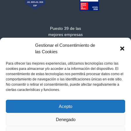
Puesto 39 de las
mejores empresas
medianas para trabajar
Gestionar el Consentimiento de
en Europa 2025
las Cookies
Para ofrecer las mejores experiencias, utilizamos tecnologías como las
cookies para almacenar y/o acceder a la información del dispositivo. El
consentimiento de estas tecnologías nos permitirá procesar datos como el
comportamiento de navegación o las identificaciones únicas en este sitio.
No consentir o retirar el consentimiento, puede afectar negativamente a
ciertas características y funciones.
Acerca de MarSenses Hotels & Homes
-
Contacto
-
Política de
cookies
-
Aviso legal
-
Política de privacidad
Acepto
Denegado