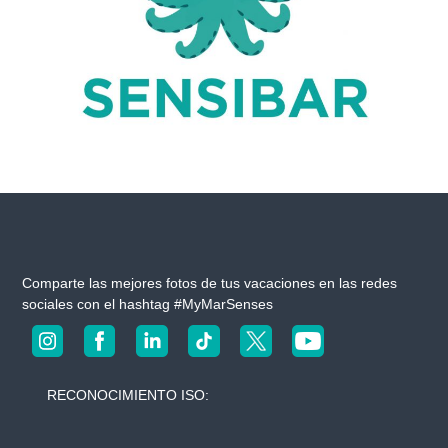
n
u
e
s
t
r
o
s
h
o
t
e
l
e
s
Comparte las mejores fotos de tus vacaciones en las redes
sociales con el hashtag #MyMarSenses
RECONOCIMIENTO ISO: