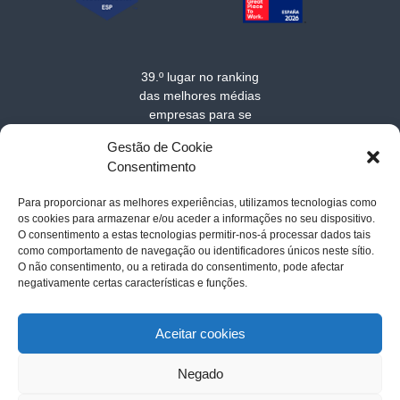
39.º lugar no ranking
das melhores médias
empresas para se
trabalhar na Europa
Gestão de Cookie
em 2025
Consentimento
Para proporcionar as melhores experiências, utilizamos tecnologias como
os cookies para armazenar e/ou aceder a informações no seu dispositivo.
O consentimento a estas tecnologias permitir-nos-á processar dados tais
como comportamento de navegação ou identificadores únicos neste sítio.
O não consentimento, ou a retirada do consentimento, pode afectar
negativamente certas características e funções.
Acerca de MarSenses Hotels & Homes
-
Contato
-
Politica de
cookies
-
Aviso legal
-
Política de privacidade
Aceitar cookies
Negado