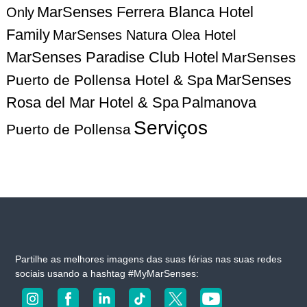
d
MarSenses Ferrera Blanca Hotel
Only
e
Family
MarSenses Natura Olea Hotel
MarSenses Paradise Club Hotel
MarSenses
a
MarSenses
Puerto de Pollensa Hotel & Spa
r
Rosa del Mar Hotel & Spa
Palmanova
t
Serviços
Puerto de Pollensa
i
g
o
s
Partilhe as melhores imagens das suas férias nas suas redes
sociais usando a hashtag #MyMarSenses: