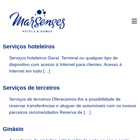
S
k
I
M
a
i
n
r
p
s
S
t
t
e
o
n
a
c
s
Serviços hoteleiros
y
o
e
M
s
n
Serviços hoteleiros Geral. Terminal ou qualquer tipo de
H
t
a
dispositivo com acesso à Internet para clientes. Acesso à
o
e
r
Internet em todo […]
t
n
S
e
t
l
e
Serviços de terceiros
s
n
&
Serviços de terceiros Oferecemos-lhe a possibilidade de
s
H
o
reservar transferências e aluguer de automóveis com os nossos
e
m
parceiros recomendados Reserva de […]
s
e
H
s
S
Ginásio
o
i
t
t