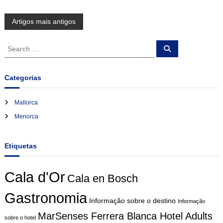
N
Artigos mais antigos
a
S
S
e
e
a
v
a
r
c
r
Categorias
h
c
e
h
Mallorca
f
g
Menorca
o
r
a
:
Etiquetas
ç
Cala d'Or
Cala en Bosch
ã
Gastronomia
o
Informação sobre o destino
Informação
MarSenses Ferrera Blanca Hotel Adults
sobre o hotel