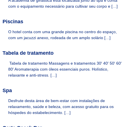
A academia de ginástica está localizada junto ao spa e conta
e
e
com o equipamento necessário para cultivar seu corpo e […]
O
l
f
s
i
Piscinas
&
c
i
H
O hotel conta com uma grande piscina no centro do espaço,
a
com um jacuzzi anexo, rodeada de um amplo solário […]
o
l
m
p
a
e
Tabela de tratamento
r
s
a
Tabela de tratamento Massagens e tratamentos 30′ 40′ 50′ 60′
a
80′ Aromaterapia com óleos essenciais puros. Holístico,
s
relaxante e anti-stress. […]
u
a
e
Spa
s
t
Desfrute desta área de bem-estar com instalações de
a
d
relaxamento, saúde e beleza, com acesso gratuito para os
i
hóspedes do estabelecimento. […]
a
n
o