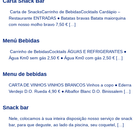
Carta Snack Bar
s
n
Carta de SnacksCarrinho de BebidasCocktails Cardápio –
o
Restaurante ENTRADAS ● Batatas bravas Batata maiorquina
s
com nosso molho bravo 7,50 € […]
s
o
s
Menú Bebidas
h
o
Carrinho de BebidasCocktails ÁGUAS E REFRIGERANTES ●
t
Água Km0 sem gás 2,50 € ● Água Km0 com gás 2,50 € […]
é
i
s
Menu de bebidas
CARTA DE VINHOS VINHOS BRANCOS Vinhos a copo ● Ederra
Verdejo D.O. Rueda 4,90 € ● Albaflor Blanc D.O. Binissalem […]
Snack bar
Nele, colocamos à sua inteira disposição nosso serviço de snack
bar, para que deguste, ao lado da piscina, seu coquetel, […]