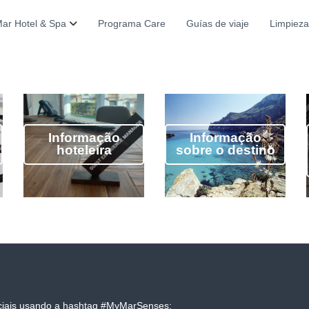
ar Hotel & Spa
Programa Care
Guías de viaje
Limpieza
Informação
Informação
hoteleira
sobre o destino
ociais usando a hashtag #MyMarSenses: