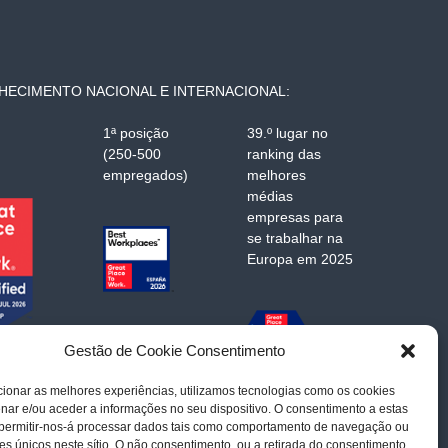
ECIMENTO NACIONAL E INTERNACIONAL:
1ª posição
39.º lugar no
(250-500
ranking das
empregados)
melhores
médias
empresas para
se trabalhar na
Europa em 2025
Gestão de Cookie Consentimento
ionar as melhores experiências, utilizamos tecnologias como os cookies
ar e/ou aceder a informações no seu dispositivo. O consentimento a estas
 permitir-nos-á processar dados tais como comportamento de navegação ou
res únicos neste sítio. O não consentimento, ou a retirada do consentimento,