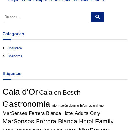
B
B
u
u
s
s
c
a
c
Categorías
r
a
r
Mallorca
:
Menorca
Etiquetas
Cala d'Or
Cala en Bosch
Gastronomía
Información destino
Información hotel
MarSenses Ferrera Blanca Hotel Adults Only
MarSenses Ferrera Blanca Hotel Family