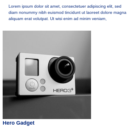
n
Lorem ipsum dolor sit amet, consectetuer adipiscing elit, sed
u
diam nonummy nibh euismod tincidunt ut laoreet dolore magna
e
aliquam erat volutpat. Ut wisi enim ad minim veniam,
s
t
r
o
s
h
o
t
e
l
e
s
Hero Gadget