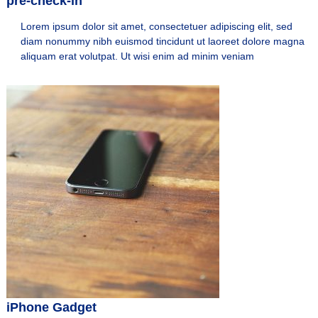
pre-check-in
e
e
l
Lorem ipsum dolor sit amet, consectetuer adipiscing elit, sed
l
s
diam nonummy nibh euismod tincidunt ut laoreet dolore magna
s
&
aliquam erat volutpat. Ut wisi enim ad minim veniam
&
H
o
H
m
o
e
m
s
p
e
a
s
r
a
t
u
e
s
t
a
n
c
i
a
e
iPhone Gadget
n