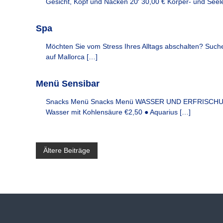
Gesicht, Kopf und Nacken 20′ 30,00 € Körper- und See
r
e
Spa
n
A
Möchten Sie vom Stress Ihres Alltags abschalten? Suche
u
auf Mallorca […]
f
e
n
Menü Sensibar
t
Snacks Menü Snacks Menü WASSER UND ERFRISCHUN
h
Wasser mit Kohlensäure €2,50 ● Aquarius […]
a
l
t
i
B
Ältere Beiträge
n
u
e
n
s
i
e
r
t
e