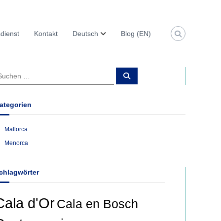
dienst
Kontakt
Deutsch
Blog (EN)
S
u
c
h
e
ategorien
n
Mallorca
Menorca
chlagwörter
Cala d'Or
Cala en Bosch