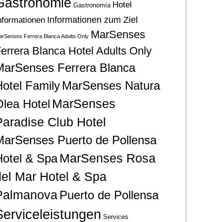
Gastronomie
Hotel
Gastronomía
Informationen zum Ziel
nformationen
MarSenses
rSenses Ferrera Blanca Adults Only
errera Blanca Hotel Adults Only
MarSenses Ferrera Blanca
Hotel Family
MarSenses Natura
MarSenses
Olea Hotel
Paradise Club Hotel
MarSenses Puerto de Pollensa
MarSenses Rosa
Hotel & Spa
del Mar Hotel & Spa
Palmanova
Puerto de Pollensa
Serviceleistungen
Services