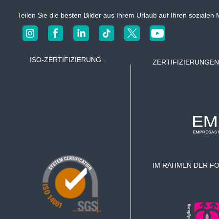
n
Teilen Sie die besten Bilder aus Ihrem Urlaub auf Ihren sozia
r
H
o
t
a
e
l
g
ISO-ZERTIFIZIERUNG:
ZERTIFIZIERUNGEN 
s
s
n
a
v
IM RAHMEN DER F
i
g
a