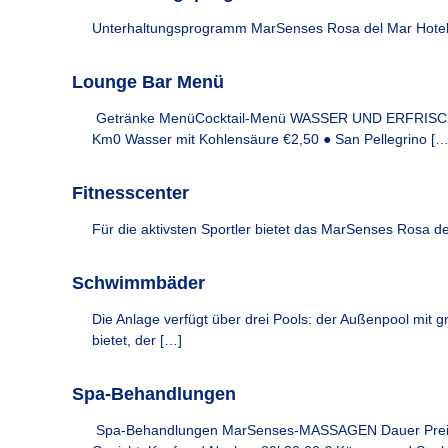
O
l
f
Unterhaltungsprogramm MarSenses Rosa del Mar Hote
s
f
&
i
Lounge Bar Menü
H
z
i
o
Getränke MenüCocktail-Menü WASSER UND ERFRISC
e
m
Km0 Wasser mit Kohlensäure €2,50 ● San Pellegrino […
l
e
l
s
Fitnesscenter
e
W
Für die aktivsten Sportler bietet das MarSenses Rosa de
e
b
s
Schwimmbäder
i
t
Die Anlage verfügt über drei Pools: der Außenpool mit g
e
bietet, der […]
f
ü
Spa-Behandlungen
r
I
Spa-Behandlungen MarSenses-MASSAGEN Dauer Preis 
h