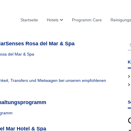
Startseite
Hotels
Programm Care
Reinigungs
S
MarSenses Rosa del Mar & Spa
u
osa del Mar & Spa
c
h
K
e
n
n
ichkeit, Transfers und Mietwagen bei unseren empfohlenen
a
c
h
rhaltungsprogramm
S
:
rogramm
l Mar Hotel & Spa