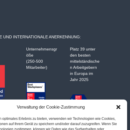
E UND INTERNATIONALE ANERKENNUNG:
Unternehmensgr
Platz 39 unter
öße
den besten
(250-500
mittelständische
Mitarbeiter)
n Arbeitgebern
in Europa im
Jahr 2025
Verwaltung der Cookie-Zustimmung
n optimales Erlebnis zu bieten, verwenden wir Technologien wie Cookies,
ionen auf Ihrem Gerät zu speichern und/oder darauf zuzugreifen. Wenn Sie
nologien zustimmen, können wir Daten wie das Surfverhalten oder