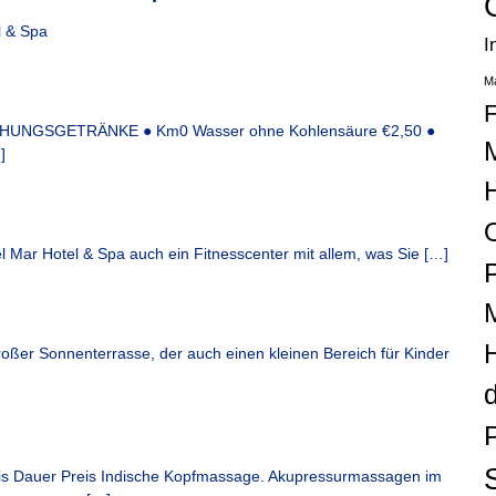
l & Spa
I
Ma
F
HUNGSGETRÄNKE ● Km0 Wasser ohne Kohlensäure €2,50 ●
]
l Mar Hotel & Spa auch ein Fitnesscenter mit allem, was Sie […]
roßer Sonnenterrasse, der auch einen kleinen Bereich für Kinder
Dauer Preis Indische Kopfmassage. Akupressurmassagen im