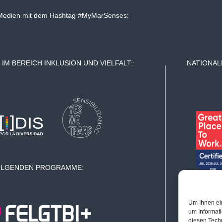
len Medien mit dem Hashtag #MyMarSenses:
IM BEREICH INKLUSION UND VIELFALT::
NATIONAL
OLGENDEN PROGRAMME:
Um Ihnen ei
um Informat
diesen Tech