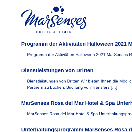
I
Z
M
u
n
a
m
r
s
I
S
t
n
e
a
h
n
y
a
s
Programm der Aktivitäten Halloween 2021 
M
l
e
a
t
s
Programm der Aktivitäten Halloween 2021 MarSenses R
s
r
H
p
o
S
Dienstleistungen von Dritten
r
t
e
i
e
n
Dienstleistungen von Dritten Wir bieten Ihnen die Mögl
n
l
s
Partnern zu buchen. Buchung von Transfers […]
g
s
e
e
&
s
n
H
MarSenses Rosa del Mar Hotel & Spa Unte
H
o
MarSenses Rosa del Mar Hotel & Spa Unterhaltungsp
m
o
e
t
s
Unterhaltungsprogramm MarSenses Rosa de
e