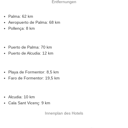
Entfernungen
e
n
t
Palma: 62 km
h
Aeropuerto de Palma: 68 km
a
Pollença: 8 km
l
t
i
n
Puerto de Palma: 70 km
u
Puerto de Alcudia: 12 km
n
s
e
r
Playa de Formentor: 8,5 km
e
Faro de Formentor: 19,5 km
n
H
o
Alcudia: 10 km
t
e
Cala Sant Vicenç: 9 km
l
s
Innenplan des Hotels