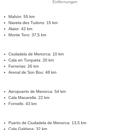
Entfernungen
e
n
t
Mahón: 55 km
h
Naveta des Tudons: 15 km
a
Alaior: 42 km
l
Monte Toro: 37,5 km
t
i
n
u
Ciudadela de Menorca: 10 km
n
Cala en Turqueta: 20 km
s
Ferrerias: 26 km
e
Arenal de Son Bou: 48 km
r
e
n
H
Aeropuerto de Menorca: 54 km
o
Cala Macarella: 22 km
t
Fornells: 43 km
e
l
s
Puerto de Ciudadela de Menorca: 13,5 km
Cala Galdana: 32 km