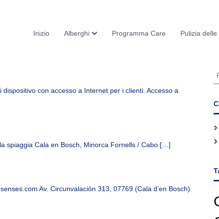
Inizio
Alberghi
Programma Care
Pulizia dell
C
e
i dispositivo con accesso a Internet per i clienti. Accesso a
r
c
C
a
:
 la spiaggia Cala en Bosch, Minorca Fornells / Cabo […]
T
senses.com Av. Circunvalación 313, 07769 (Cala d’en Bosch)