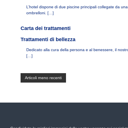
n
L’hotel dispone di due piscine principali collegate da un
c
ombrelloni. […]
i
a
Carta dei trattamenti
e
n
Trattamenti di bellezza
n
u
Dedicato alla cura della persona e al benessere, il nost
e
[…]
s
t
r
N
o
Articoli meno recenti
s
h
a
o
t
v
e
l
i
e
s