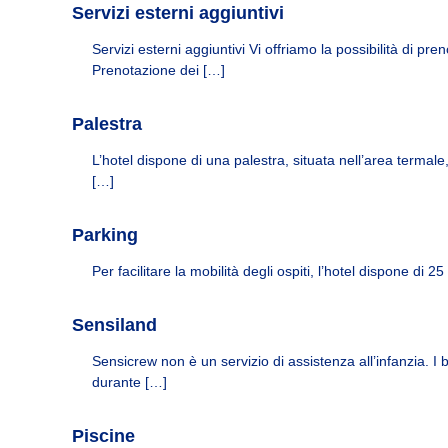
H
Servizi esterni aggiuntivi
l
o
s
t
Servizi esterni aggiuntivi Vi offriamo la possibilità di pre
&
e
Prenotazione dei […]
H
l
s
o
Palestra
&
m
H
e
L’hotel dispone di una palestra, situata nell’area termale, d
o
[…]
s
m
e
Parking
s
p
Per facilitare la mobilità degli ospiti, l’hotel dispone di 25
a
r
a
Sensiland
t
u
Sensicrew non è un servizio di assistenza all’infanzia. I
e
durante […]
s
t
Piscine
a