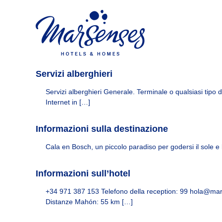
I
S
W
a
n
e
l
b
s
t
O
t
a
f
a
a
i
y
l
c
Servizi alberghieri
M
c
i
a
o
a
Servizi alberghieri Generale. Terminale o qualsiasi tipo d
n
r
l
Internet in […]
t
d
S
e
e
e
Informazioni sulla destinazione
n
M
n
u
a
s
Cala en Bosch, un piccolo paradiso per godersi il sole e
t
r
e
o
S
s
e
Informazioni sull’hotel
H
n
+34 971 387 153 Telefono della reception: 99 hola@mar
s
o
Distanze Mahón: 55 km […]
e
t
s
e