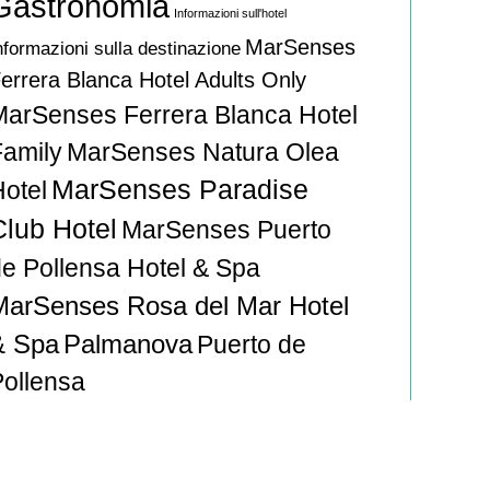
Gastronomia
Informazioni sull'hotel
MarSenses
nformazioni sulla destinazione
errera Blanca Hotel Adults Only
MarSenses Ferrera Blanca Hotel
Family
MarSenses Natura Olea
MarSenses Paradise
Hotel
Club Hotel
MarSenses Puerto
de Pollensa Hotel & Spa
MarSenses Rosa del Mar Hotel
& Spa
Palmanova
Puerto de
Pollensa