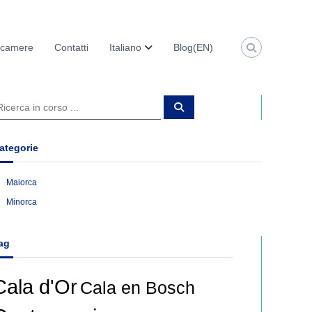
e camere
Contatti
Italiano
Blog(EN)
C
e
r
c
a
ategorie
Maiorca
Minorca
ag
Cala d'Or
Cala en Bosch