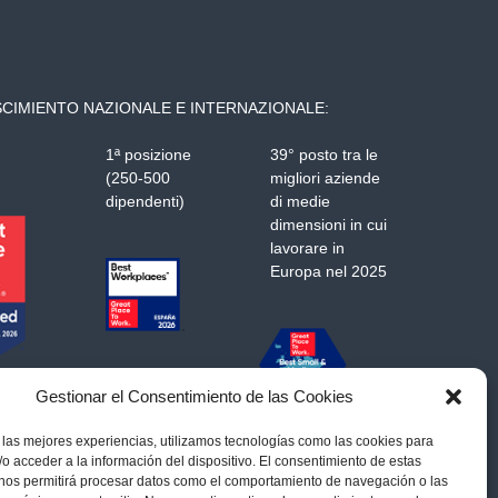
CIMIENTO NAZIONALE E INTERNAZIONALE:
1ª posizione
39° posto tra le
(250-500
migliori aziende
dipendenti)
di medie
dimensioni in cui
lavorare in
Europa nel 2025
Gestionar el Consentimiento de las Cookies
 las mejores experiencias, utilizamos tecnologías como las cookies para
o acceder a la información del dispositivo. El consentimiento de estas
 nos permitirá procesar datos como el comportamiento de navegación o las