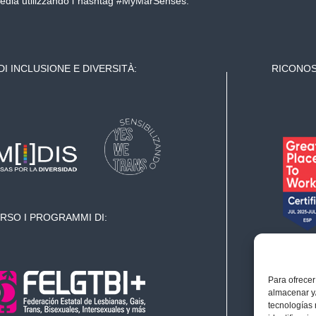
 media utilizzando l`hashtag #MyMarSenses.
DI INCLUSIONE E DIVERSITÀ:
RICONOS
RSO I PROGRAMMI DI:
Para ofrecer
almacenar y/
tecnologías