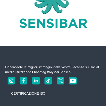
n
u
e
s
t
r
o
s
h
o
t
e
l
e
s
Condividete le migliori immagini delle vostre vacanze sui social
media utilizzando l`hashtag #MyMarSenses.
CERTIFICAZIONE ISO: