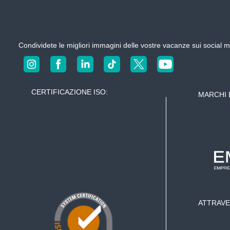
n
g
c
i
a
a
Condividete le migliori immagini delle vostre vacanze sui social
e
n
z
n
u
i
CERTIFICAZIONE ISO:
MARCHI 
e
s
o
t
r
n
o
s
e
h
o
a
t
e
r
l
ATTRAVE
e
s