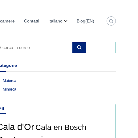
e camere
Contatti
Italiano
Blog(EN)
C
e
r
c
a
ategorie
Maiorca
Minorca
ag
Cala d'Or
Cala en Bosch