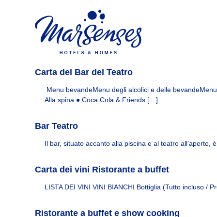
I
S
W
a
n
e
l
b
s
t
O
t
a
f
a
a
i
y
l
c
Carta del Bar del Teatro
M
c
i
a
o
a
Menu bevandeMenu degli alcolici e delle bevandeM
n
r
l
Alla spina ● Coca Cola & Friends […]
t
d
S
e
e
e
Bar Teatro
n
M
n
u
a
s
Il bar, situato accanto alla piscina e al teatro all’aperto
t
r
e
o
S
s
e
Carta dei vini Ristorante a buffet
H
n
LISTA DEI VINI VINI BIANCHI Bottiglia (Tutto incluso / 
s
o
e
t
s
Ristorante a buffet e show cooking
e