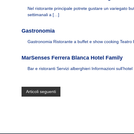
H
l
o
Nel ristorante principale potrete gustare un variegato b
s
t
settimanali a […]
&
e
H
l
Gastronomia
s
o
&
m
Gastronomia Ristorante a buffet e show cooking Teatro 
H
e
o
s
MarSenses Ferrera Blanca Hotel Family
m
e
Bar e ristoranti Servizi alberghieri Informazioni sull’hot
s
p
a
r
N
Articoli seguenti
a
t
a
u
e
v
s
t
i
a