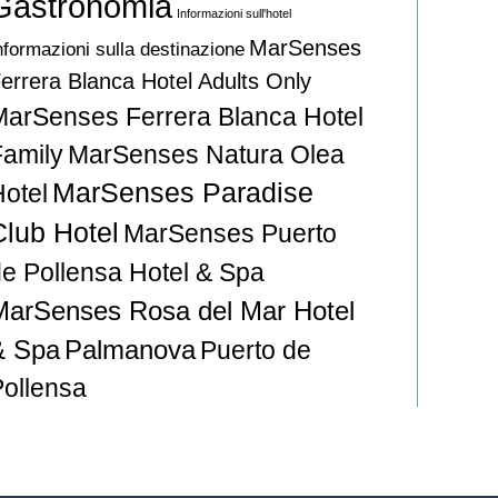
Gastronomia
Informazioni sull'hotel
MarSenses
nformazioni sulla destinazione
errera Blanca Hotel Adults Only
MarSenses Ferrera Blanca Hotel
Family
MarSenses Natura Olea
MarSenses Paradise
Hotel
Club Hotel
MarSenses Puerto
de Pollensa Hotel & Spa
MarSenses Rosa del Mar Hotel
& Spa
Palmanova
Puerto de
Pollensa