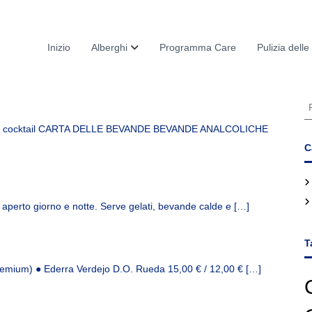
Inizio
Alberghi
Programma Care
Pulizia dell
C
e
enu cocktail CARTA DELLE BEVANDE BEVANDE ANALCOLICHE
r
c
C
a
:
, è aperto giorno e notte. Serve gelati, bevande calde e […]
T
Premium) ● Ederra Verdejo D.O. Rueda 15,00 € / 12,00 € […]