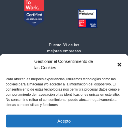
Puesto 39 de las
mejores empresas
medianas para trabajar
Gestionar el Consentimiento de
en Europa 2025
las Cookies
Para ofrecer las mejores experiencias, utilizamos tecnologías como las
cookies para almacenar y/o acceder a la información del dispositivo. El
consentimiento de estas tecnologías nos permitirá procesar datos como el
comportamiento de navegación o las identificaciones únicas en este sitio.
No consentir o retirar el consentimiento, puede afectar negativamente a
ciertas características y funciones.
Acerca de MarSenses Hotels & Homes
-
Contacto
-
Política de
cookies
-
Aviso legal
-
Política de privacidad
Acepto