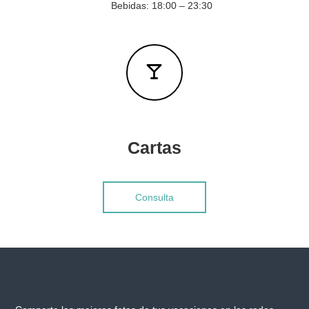
Bebidas: 18:00 – 23:30
n
u
e
s
t
r
o
s
h
o
t
Cartas
e
l
e
s
Consulta