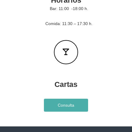
Horarios
n
Bar: 11:00 -18:00 h.
u
e
s
Comida: 11:30 – 17:30 h.
t
r
o
s
h
o
t
e
l
e
s
Cartas
Consulta