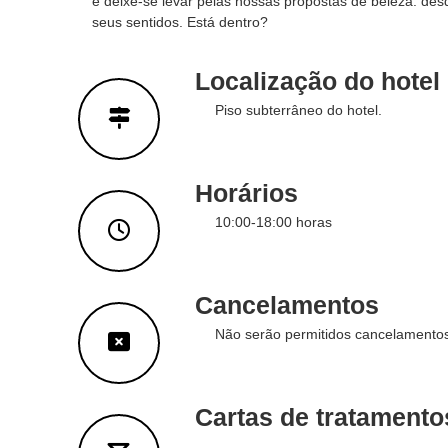
e deixe-se levar pelas nossas propostas de beleza: des
a
seus sentidos. Está dentro?
d
i
Localização do hotel
a
n
Piso subterrâneo do hotel.
o
s
n
o
Horários
s
10:00-18:00 horas
s
o
s
h
Cancelamentos
o
t
Não serão permitidos cancelamentos
é
i
s
Cartas de tratamento