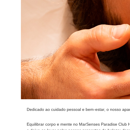
S
l
i
s
t
&
e
H
O
f
o
i
m
c
e
i
s
a
l
p
a
r
a
a
s
u
Dedicado ao cuidado pessoal e bem-estar, o nosso apar
a
e
s
Equilibrar corpo e mente no MarSenses Paradise Club 
t