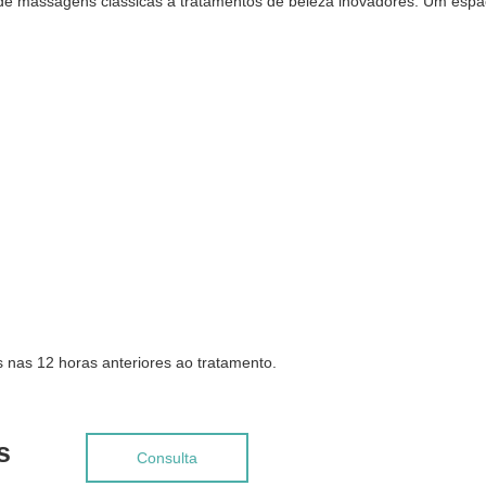
de massagens clássicas a tratamentos de beleza inovadores. Um espaço
 nas 12 horas anteriores ao tratamento.
s
Consulta