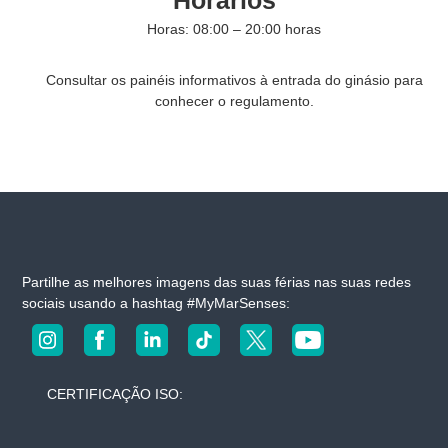
Horários
s
Horas: 08:00 – 20:00 horas
n
o
s
Consultar os painéis informativos à entrada do ginásio para
s
conhecer o regulamento.
o
s
h
o
t
é
i
s
Partilhe as melhores imagens das suas férias nas suas redes
sociais usando a hashtag #MyMarSenses:
CERTIFICAÇÃO ISO: