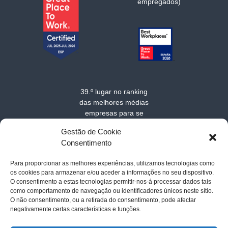
empregados)
39.º lugar no ranking
das melhores médias
empresas para se
trabalhar na Europa
Gestão de Cookie
em 2025
Consentimento
Para proporcionar as melhores experiências, utilizamos tecnologias como
os cookies para armazenar e/ou aceder a informações no seu dispositivo.
O consentimento a estas tecnologias permitir-nos-á processar dados tais
como comportamento de navegação ou identificadores únicos neste sítio.
O não consentimento, ou a retirada do consentimento, pode afectar
negativamente certas características e funções.
Acerca de MarSenses Hotels & Homes
-
Contato
-
Politica de
cookies
-
Aviso legal
-
Política de privacidade