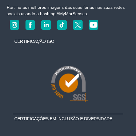
s
Partilhe as melhores imagens das suas férias nas suas redes
n
sociais usando a hashtag #MyMarSenses:
o
s
s
o
s
CERTIFICAÇÃO ISO:
h
o
t
é
i
s
CERTIFICAÇÕES EM INCLUSÃO E DIVERSIDADE: