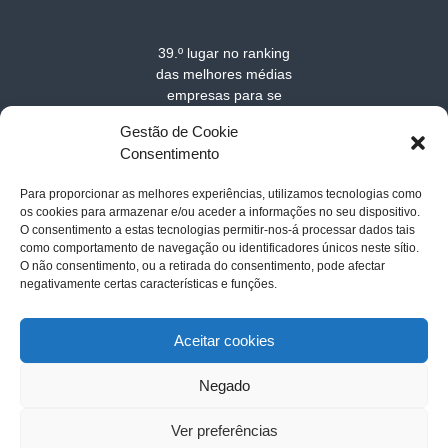
39.º lugar no ranking
das melhores médias
empresas para se
trabalhar na Europa
Gestão de Cookie
em 2025
Consentimento
Para proporcionar as melhores experiências, utilizamos tecnologias como
os cookies para armazenar e/ou aceder a informações no seu dispositivo.
O consentimento a estas tecnologias permitir-nos-á processar dados tais
como comportamento de navegação ou identificadores únicos neste sítio.
O não consentimento, ou a retirada do consentimento, pode afectar
negativamente certas características e funções.
Acerca de MarSenses Hotels & Homes
-
Contato
-
Politica de
cookies
-
Aviso legal
-
Política de privacidade
Aceitar cookies
Negado
Copyright © 2026
Instay MarSenses Hotels & Homes
All rights reserved.
Ver preferências
Theme:
Flash
by ThemeGrill. Powered by
WordPress