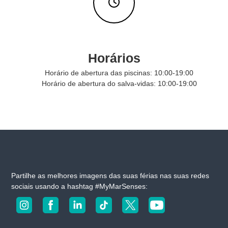
s
n
o
s
s
o
Horários
s
h
Horário de abertura das piscinas: 10:00-19:00
o
Horário de abertura do salva-vidas: 10:00-19:00
t
é
i
s
Partilhe as melhores imagens das suas férias nas suas redes
sociais usando a hashtag #MyMarSenses: