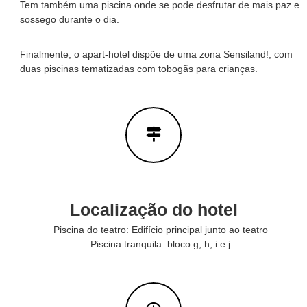
Tem também uma piscina onde se pode desfrutar de mais paz e
e
e
sossego durante o dia.
O
l
f
s
i
Finalmente, o apart-hotel dispõe de uma zona Sensiland!, com
&
c
duas piscinas tematizadas com tobogãs para crianças.
i
H
a
o
l
m
p
a
e
r
s
a
a
s
u
a
Localização do hotel
e
s
Piscina do teatro: Edifício principal junto ao teatro
t
a
Piscina tranquila: bloco g, h, i e j
d
i
a
n
o