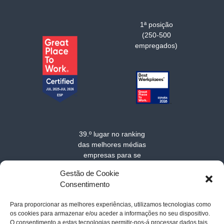
1ª posição
(250-500
empregados)
39.º lugar no ranking
das melhores médias
empresas para se
trabalhar na Europa
Gestão de Cookie
em 2025
Consentimento
Para proporcionar as melhores experiências, utilizamos tecnologias como
os cookies para armazenar e/ou aceder a informações no seu dispositivo.
O consentimento a estas tecnologias permitir-nos-á processar dados tais