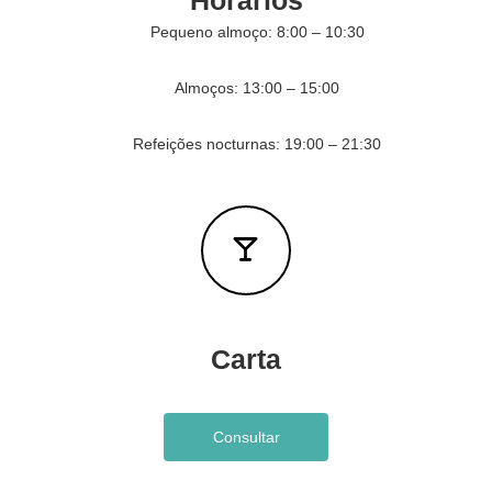
Horários
s
Pequeno almoço: 8:00 – 10:30
n
o
s
Almoços: 13:00 – 15:00
s
o
s
Refeições nocturnas: 19:00 – 21:30
h
o
t
é
i
s
Carta
Consultar