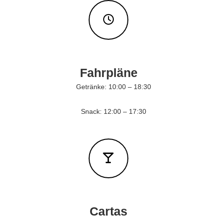
e
n
t
h
a
l
t
i
Fahrpläne
n
u
Getränke: 10:00 – 18:30
n
s
Snack: 12:00 – 17:30
e
r
e
n
H
o
t
e
l
s
Cartas