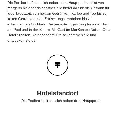
Die Poolbar befindet sich neben dem Hauptpool und ist von
e
i
morgens bis abends geöffnet. Sie bietet das ideale Getränk für
z
l
i
jede Tageszeit, von heißen Getränken, Kaffee und Tee bis zu
s
e
kalten Getränken, von Erfrischungsgetränken bis zu
&
l
erfrischenden Cocktails. Die perfekte Ergänzung für einen Tag
l
H
am Pool und in der Sonne. Als Gast im MarSenses Natura Olea
e
o
Hotel erhalten Sie besondere Preise. Kommen Sie und
W
entdecken Sie es.
m
e
b
e
s
s
i
t
e
f
ü
r
I
h
r
Hotelstandort
e
Die Poolbar befindet sich neben dem Hauptpool
n
A
u
f