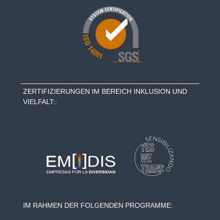
e
n
t
h
a
l
t
i
n
u
ZERTIFIZIERUNGEN IM BEREICH INKLUSION UND
n
VIELFALT::
s
e
r
e
n
H
o
t
e
l
s
IM RAHMEN DER FOLGENDEN PROGRAMME: