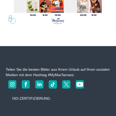
e
i
z
l
i
s
e
&
l
l
H
e
o
W
m
e
b
e
s
s
i
t
e
f
Teilen Sie die besten Bilder aus Ihrem Urlaub auf Ihren sozialen
ü
Medien mit dem Hashtag #MyMarSenses:
r
I
h
r
e
ISO-ZERTIFIZIERUNG:
n
A
u
f