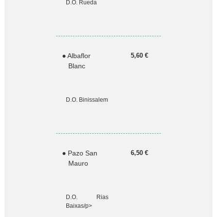
D.O. Rueda
a
n
s
n
o
s
● Albaflor
5,60 €
h
Blanc
ô
t
e
l
D.O. Binissalem
s
● Pazo San
6,50 €
Mauro
D.O. Rias
Baixas/p>