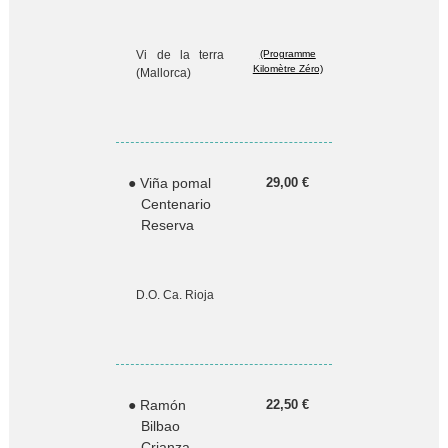
Vi de la terra
(Programme
Kilomètre Zéro)
(Mallorca)
● Viña pomal
29,00 €
Centenario
Reserva
D.O. Ca. Rioja
● Ramón
22,50 €
Bilbao
Crianza