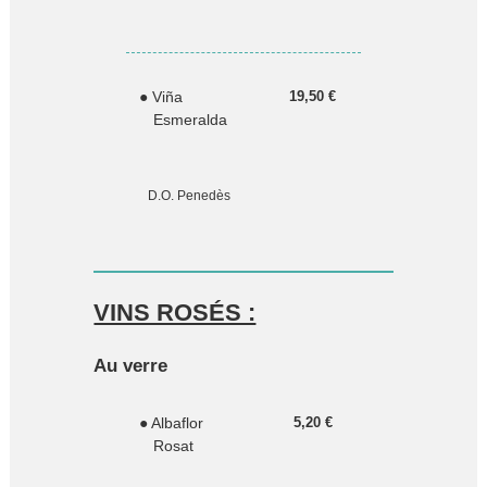
● Viña
19,50 €
Esmeralda
D.O. Penedès
VINS ROSÉS :
Au verre
● Albaflor
5,20 €
Rosat