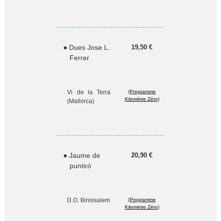
● Dues Jose L.
19,50 €
Ferrer
Vi de la Terra
(Programme
Kilomètre Zéro)
(Mallorca)
● Jaume de
20,90 €
puntiró
D.O. Binissalem
(Programme
Kilomètre Zéro)