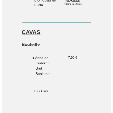
D.O. Ribera del
(Programme
Kilomètre Zéro)
Duero
CAVAS
Bouteille
● Anna de
7,00 €
Codorníu
Brut
Benjamin
D.O. Cava