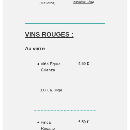
Kilomètre Zéro)
(Mallorca)
VINS ROUGES :
Au verre
● Viña Eguía
4,50 €
Crianza
D.O. Ca. Rioja
● Finca
5,50 €
Resalto