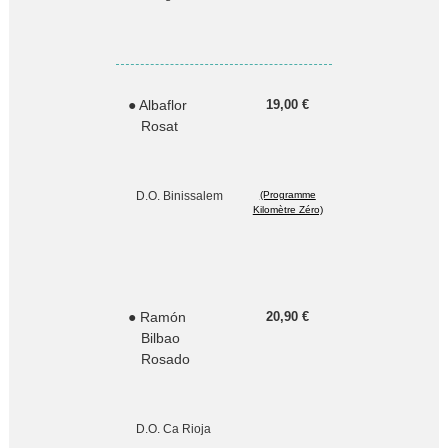
● Albaflor
19,00 €
Rosat
D.O. Binissalem
(Programme
Kilomètre Zéro)
● Ramón
20,90 €
Bilbao
Rosado
D.O. Ca Rioja