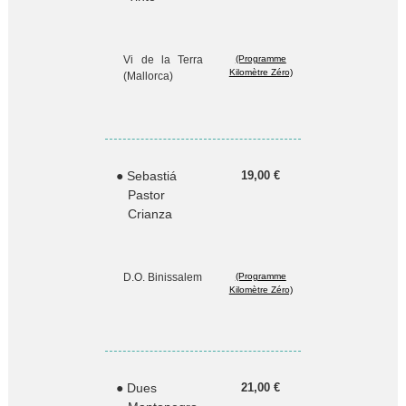
Vi de la Terra
(Programme
Kilomètre Zéro)
(Mallorca)
● Sebastiá
19,00 €
Pastor
Crianza
D.O. Binissalem
(Programme
Kilomètre Zéro)
● Dues
21,00 €