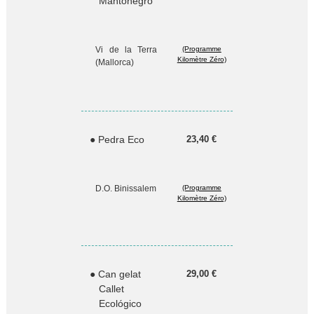
Mantonegro
Vi de la Terra
(Programme
Kilomètre Zéro)
(Mallorca)
● Pedra Eco
23,40 €
D.O. Binissalem
(Programme
Kilomètre Zéro)
● Can gelat
29,00 €
Callet
Ecológico