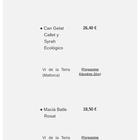
● Can Gelat
26,40 €
Callet y
Syrah
Ecológico
Vi de la Terra
(Programme
Kilomètre Zéro)
(Mallorca)
● Macià Batle
18,50 €
Rosat
Vi de la Terra
(Programme