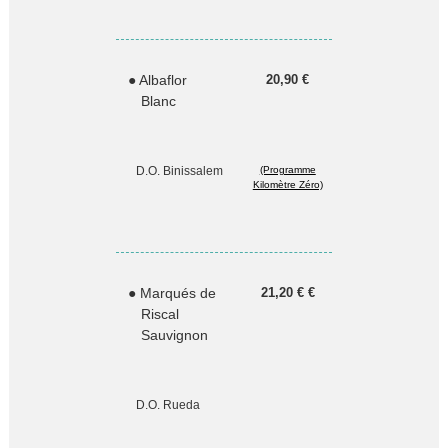
● Albaflor
20,90 €
Blanc
D.O. Binissalem
(Programme
Kilomètre Zéro)
● Marqués de
21,20 € €
Riscal
Sauvignon
D.O. Rueda