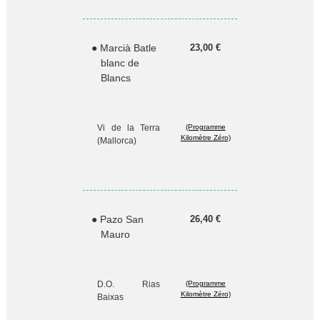
● Marcià Batle
23,00 €
blanc de
Blancs
Vi de la Terra
(Programme
Kilomètre Zéro)
(Mallorca)
● Pazo San
26,40 €
Mauro
D.O. Rias
(Programme
Kilomètre Zéro)
Baixas