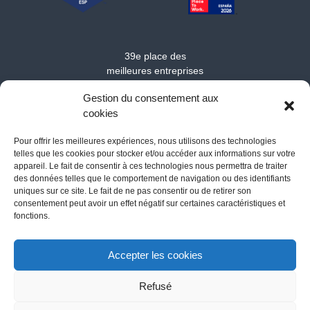
39e place des
meilleures entreprises
de taille moyenne où
Gestion du consentement aux
travailler en Europe en
cookies
2025
Pour offrir les meilleures expériences, nous utilisons des technologies
telles que les cookies pour stocker et/ou accéder aux informations sur votre
appareil. Le fait de consentir à ces technologies nous permettra de traiter
des données telles que le comportement de navigation ou des identifiants
uniques sur ce site. Le fait de ne pas consentir ou de retirer son
consentement peut avoir un effet négatif sur certaines caractéristiques et
fonctions.
Acerca de MarSenses Hotels & Homes
-
Contactez
-
Loi des
cookies
-
Avis Légal
-
Privacy policy
Accepter les cookies
Refusé